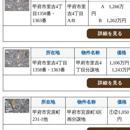
甲府市里吉4丁
甲府市里
A 1,266万
目1358番・
吉4丁目
1363番
A/B
B 1,262万円
詳細を見る
所在地
物件名称
価格
甲府市里吉4丁目
甲府市里吉4
1,106万
1358番・1363番
丁目分譲地
1,243万
詳細を見る
所在地
物件名称
価格
甲府市宮原町
甲府市宮原町3区
①②1,050
231-1他
画分譲地
円