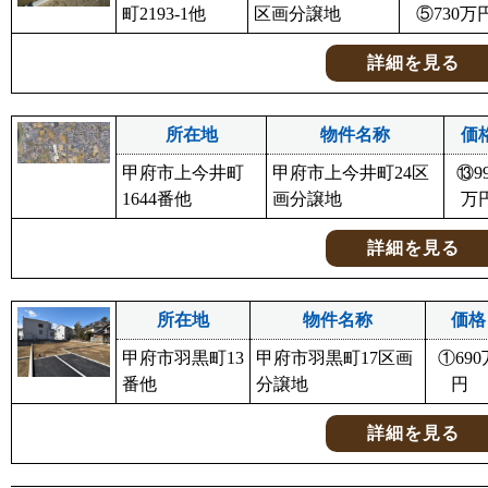
町2193-1他
区画分譲地
⑤730万
詳細を見る
所在地
物件名称
価
甲府市上今井町
甲府市上今井町24区
⑬9
1644番他
画分譲地
万
詳細を見る
所在地
物件名称
価格
甲府市羽黒町13
甲府市羽黒町17区画
①690
番他
分譲地
円
詳細を見る