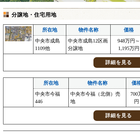
分譲地・住宅用地
所在地
物件名称
価格
中央市成島
中央市成島12区画
948万円～
1109他
分譲地
1,195万円
詳細を見る
所在地
物件名称
価
中央市今福
中央市今福（北側）売
700
446
地
円
詳細を見る