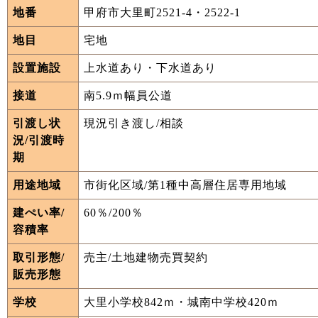
地番
甲府市大里町2521-4・2522-1
地目
宅地
設置施設
上水道あり・下水道あり
接道
南5.9ｍ幅員公道
引渡し状
現況引き渡し/相談
況/引渡時
期
用途地域
市街化区域/第1種中高層住居専用地域
建ぺい率/
60％/200％
容積率
取引形態/
売主/土地建物売買契約
販売形態
学校
大里小学校842ｍ・城南中学校420ｍ