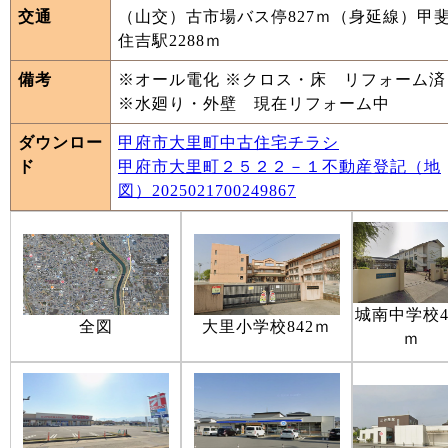
交通
（山交）古市場バス停827ｍ（身延線）甲
住吉駅2288ｍ
備考
※オール電化 ※クロス・床 リフォーム済
※水廻り・外壁 現在リフォーム中
ダウンロー
甲府市大里町中古住宅チラシ
ド
甲府市大里町２５２２－１不動産登記（地
図）2025021700249867
城南中学校4
全図
大里小学校842ｍ
ｍ