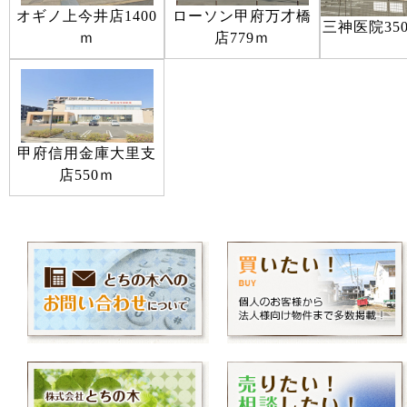
オギノ上今井店1400
ローソン甲府万才橋
三神医院35
ｍ
店779ｍ
甲府信用金庫大里支
店550ｍ